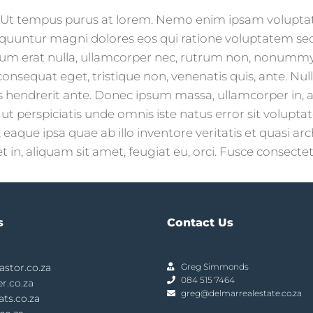
. Ut tempus purus at lorem. Nemo enim ipsam voluptat
nsequuntur magni dolores eos qui ratione voluptatem 
ibulum erat nulla, ullamcorper nec, rutrum non, nonummy
onsequat eget, tristique non, venenatis quis, ante. Null
hendrerit ante. Donec ipsum massa, ullamcorper in, auc
 ut perspiciatis unde omnis iste natus error sit vol
que ipsa quae ab illo inventore veritatis et quasi arc
t in, aliquam sit amet, feugiat eu, orci. Fusce consectet
s
Contact Us
stor.co.za
Greg Simmonds
084 515 7464
er.co.za
greg@delmarrealestate.co.za
ats.co.za