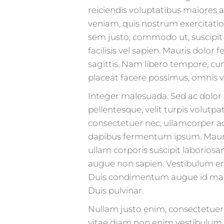
reiciendis voluptatibus maiores 
veniam, quis nostrum exercitatio
sem justo, commodo ut, suscipit at
facilisis vel sapien. Mauris dolor f
sagittis. Nam libero tempore, c
placeat facere possimus, omnis 
Integer malesuada. Sed ac dolo
pellentesque, velit turpis volutp
consectetuer nec, ullamcorper ac
dapibus fermentum ipsum. Mauri
ullam corporis suscipit laborios
augue non sapien. Vestibulum era
Duis condimentum augue id magn
Duis pulvinar.
Nullam justo enim, consectetuer 
vitae diam non enim vestibulum i