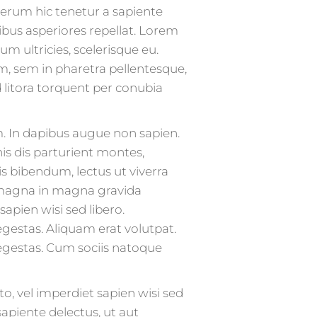
rerum hic tenetur a sapiente
ibus asperiores repellat. Lorem
um ultricies, scelerisque eu.
m, sem in pharetra pellentesque,
ad litora torquent per conubia
 In dapibus augue non sapien.
s dis parturient montes,
is bibendum, lectus ut viverra
et magna in magna gravida
apien wisi sed libero.
gestas. Aliquam erat volutpat.
 egestas. Cum sociis natoque
to, vel imperdiet sapien wisi sed
apiente delectus, ut aut