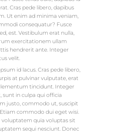
at. Cras pede libero, dapibus
sum. Ut enim ad minima veniam,
a commodi consequatur? Fusce
, est. Vestibulum erat nulla,
trum exercitationem ullam
tis hendrerit ante. Integer
s velit.
ipsum id lacus. Cras pede libero,
rpis at pulvinar vulputate, erat
 elementum tincidunt. Integer
sunt in culpa qui officia
sem justo, commodo ut, suscipit
ui. Etiam commodo dui eget wisi.
voluptatem quia voluptas sit
luptatem sequi nesciunt. Donec