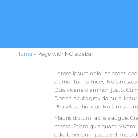
Home
»
Page with NO sidebar
Lorem ipsum dolor sit amet, conse
elementum ultrices. Nullam sapi
Duis viverra diam non justo. Cum
Donec iaculis gravida nulla. Mauri
Phasellus rhoncus. Nullam sit a
Mauris dictum facilisis augue. Cr
massa. Etiam quis quam. Vivamus p
odio bibendum justo, vel imperdiet