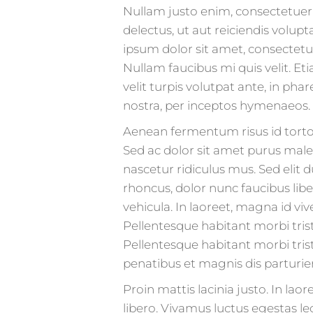
Nullam justo enim, consectetuer 
delectus, ut aut reiciendis volup
ipsum dolor sit amet, consectetuer
Nullam faucibus mi quis velit. E
velit turpis volutpat ante, in pha
nostra, per inceptos hymenaeos.
Aenean fermentum risus id tort
Sed ac dolor sit amet purus mal
nascetur ridiculus mus. Sed elit d
rhoncus, dolor nunc faucibus lib
vehicula. In laoreet, magna id viv
Pellentesque habitant morbi tris
Pellentesque habitant morbi tris
penatibus et magnis dis parturie
Proin mattis lacinia justo. In la
libero. Vivamus luctus egestas l