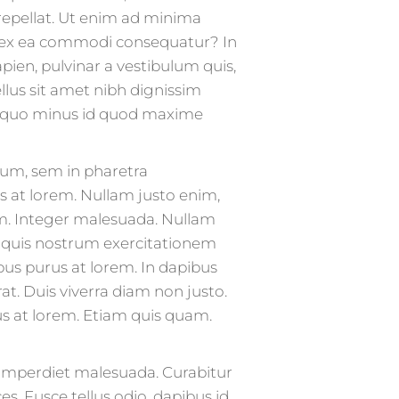
 repellat. Ut enim ad minima
id ex ea commodi consequatur? In
apien, pulvinar a vestibulum quis,
 tellus sit amet nibh dignissim
it quo minus id quod maxime
um, sem in pharetra
us at lorem. Nullam justo enim,
um. Integer malesuada. Nullam
 quis nostrum exercitationem
pus purus at lorem. In dapibus
t. Duis viverra diam non justo.
 at lorem. Etiam quis quam.
u imperdiet malesuada. Curabitur
. Fusce tellus odio, dapibus id