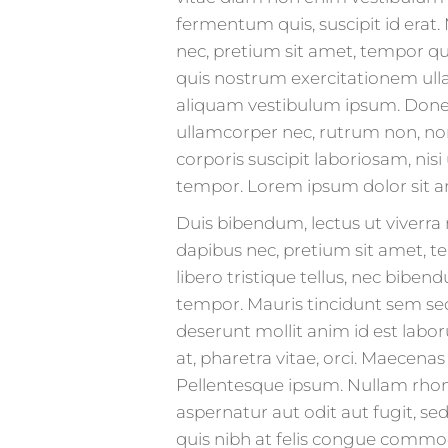
fermentum quis, suscipit id erat.
nec, pretium sit amet, tempor qu
quis nostrum exercitationem ulla
aliquam vestibulum ipsum. Donec 
ullamcorper nec, rutrum non, n
corporis suscipit laboriosam, nis
tempor. Lorem ipsum dolor sit ame
Duis bibendum, lectus ut viverra r
dapibus nec, pretium sit amet, te
libero tristique tellus, nec bib
tempor. Mauris tincidunt sem sed 
deserunt mollit anim id est labo
at, pharetra vitae, orci. Maecena
Pellentesque ipsum. Nullam rhon
aspernatur aut odit aut fugit, s
quis nibh at felis congue commo