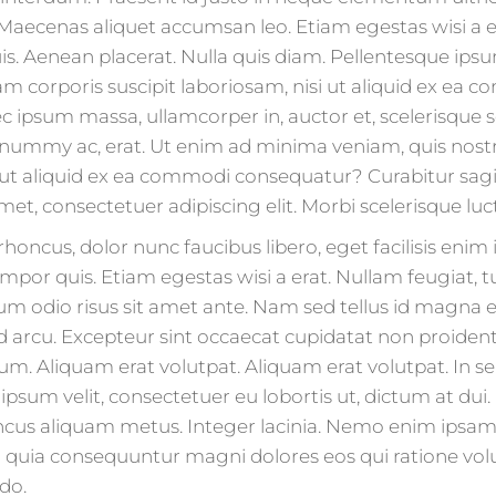
 Maecenas aliquet accumsan leo. Etiam egestas wisi a er
is. Aenean placerat. Nulla quis diam. Pellentesque ip
m corporis suscipit laboriosam, nisi ut aliquid ex e
ipsum massa, ullamcorper in, auctor et, scelerisque sed
onummy ac, erat. Ut enim ad minima veniam, quis nos
i ut aliquid ex ea commodi consequatur? Curabitur sagit
t, consectetuer adipiscing elit. Morbi scelerisque luctu
honcus, dolor nunc faucibus libero, eget facilisis enim 
mpor quis. Etiam egestas wisi a erat. Nullam feugiat, tu
endum odio risus sit amet ante. Nam sed tellus id magna
arcu. Excepteur sint occaecat cupidatat non proident, 
rum. Aliquam erat volutpat. Aliquam erat volutpat. In 
s ipsum velit, consectetuer eu lobortis ut, dictum at d
cus aliquam metus. Integer lacinia. Nemo enim ipsam 
ed quia consequuntur magni dolores eos qui ratione vo
do.