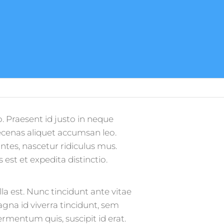
o. Praesent id justo in neque
cenas aliquet accumsan leo.
tes, nascetur ridiculus mus.
est et expedita distinctio.
la est. Nunc tincidunt ante vitae
agna id viverra tincidunt, sem
ermentum quis, suscipit id erat.