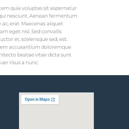
em quia voluptas sit aspernatur
sequi nesciunt. Aenean fermentum
 ac, erat. Maecenas aliquet
am eget nisl. Sed convallis
tor et, scelerisque sed, est.
uptatem accusantium doloremque
hitecto beatae vitae dicta sunt
uer risus a nunc.