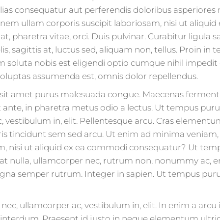
alias consequatur aut perferendis doloribus asperiores
nem ullam corporis suscipit laboriosam, nisi ut aliqu
, pharetra vitae, orci. Duis pulvinar. Curabitur ligula s
elis, sagittis at, luctus sed, aliquam non, tellus. Proin in
um soluta nobis est eligendi optio cumque nihil imped
voluptas assumenda est, omnis dolor repellendus.
r sit amet purus malesuada congue. Maecenas ferment
at ante, in pharetra metus odio a lectus. Ut tempus pur
, vestibulum in, elit. Pellentesque arcu. Cras element
s tincidunt sem sed arcu. Ut enim ad minima veniam,
am, nisi ut aliquid ex ea commodi consequatur? Ut tem
t nulla, ullamcorper nec, rutrum non, nonummy ac, era
a semper rutrum. Integer in sapien. Ut tempus purus
nec, ullamcorper ac, vestibulum in, elit. In enim a arc
nterdum. Praesent id justo in neque elementum ultrices