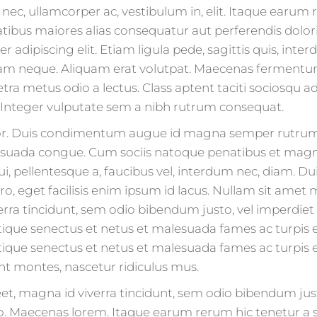
nec, ullamcorper ac, vestibulum in, elit. Itaque earum 
tatibus maiores alias consequatur aut perferendis dolor
 adipiscing elit. Etiam ligula pede, sagittis quis, interd
tiam neque. Aliquam erat volutpat. Maecenas fermentu
retra metus odio a lectus. Class aptent taciti sociosqu 
 Integer vulputate sem a nibh rutrum consequat.
or. Duis condimentum augue id magna semper rutrum.
esuada congue. Cum sociis natoque penatibus et magni
ui, pellentesque a, faucibus vel, interdum nec, diam. Du
ero, eget facilisis enim ipsum id lacus. Nullam sit am
erra tincidunt, sem odio bibendum justo, vel imperdiet s
tique senectus et netus et malesuada fames ac turpis e
tique senectus et netus et malesuada fames ac turpis
nt montes, nascetur ridiculus mus.
oreet, magna id viverra tincidunt, sem odio bibendum jus
eo. Maecenas lorem. Itaque earum rerum hic tenetur a s