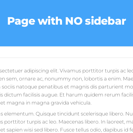
Page with NO sidebar
ctetuer adipiscing elit. Vivamus porttitor turpis ac le
en sem, ornare ac, nonummy non, lobortis a enim. Mae
 sociis natoque penatibus et magnis dis parturient mon
s dictum facilisis augue. Et harum quidem rerum facilis 
met magna in magna gravida vehicula.
as elementum. Quisque tincidunt scelerisque libero. Nul
orttitor turpis ac leo. Maecenas libero. In laoreet, m
 sapien wisi sed libero. Fusce tellus odio, dapibus id f