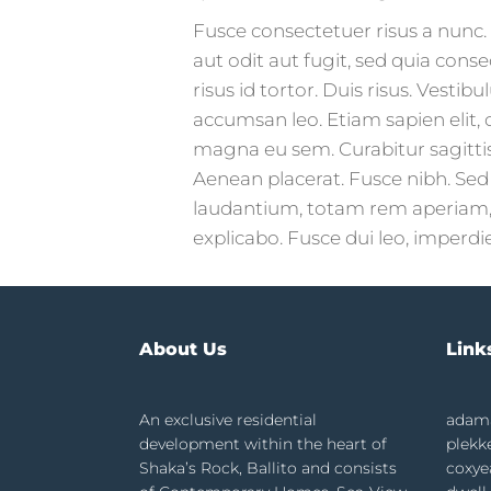
Fusce consectetuer risus a nunc
aut odit aut fugit, sed quia co
risus id tortor. Duis risus. Vest
accumsan leo. Etiam sapien elit, c
magna eu sem. Curabitur sagittis 
Aenean placerat. Fusce nibh. Sed
laudantium, totam rem aperiam, ea
explicabo. Fusce dui leo, imperdie
About Us
Link
An exclusive residential
adama
development within the heart of
plekk
Shaka’s Rock, Ballito and consists
coxye