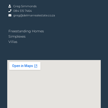
Greg Simmonds
084 515 7464
greg@delmarrealestate.co.za
Freestanding Homes
Simplexes
Villas